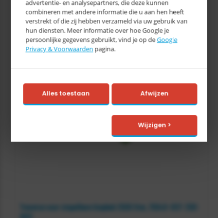
2
advertentie- en analysepartners, die deze kunnen
combineren met andere informatie die u aan hen heeft
verstrekt of die zij hebben verzameld via uw gebruik van
hun diensten. Meer informatie over hoe Google je
3-5 werkdagen
persoonlijke gegevens gebruikt, vind je op de
Google
Privacy & Voorwaarden
pagina.
Alles toestaan
Afwijzen
Wijzigen >
Traverse voor stapelbare kiepbak 2000 liter, 70049-BST-200-
7
6011