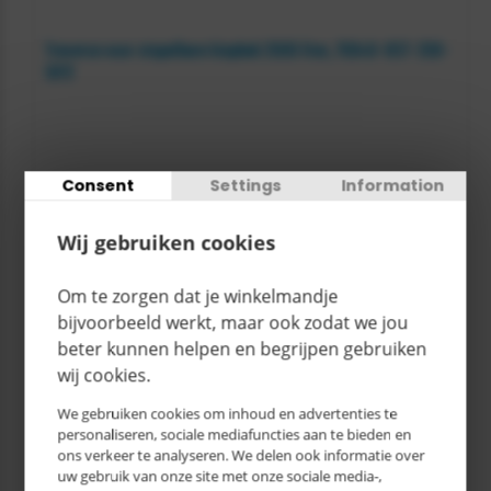
Traverse voor stapelbare kiepbak 2000 liter, 70049-BST-200-
7
5012
0
0
4
9
-
Consent
Settings
Information
B
S
Wij gebruiken cookies
T
-
Om te zorgen dat je winkelmandje
2
bijvoorbeeld werkt, maar ook zodat we jou
0
beter kunnen helpen en begrijpen gebruiken
0
wij cookies.
-
We gebruiken cookies om inhoud en advertenties te
5
personaliseren, sociale mediafuncties aan te bieden en
0
ons verkeer te analyseren. We delen ook informatie over
1
uw gebruik van onze site met onze sociale media-,