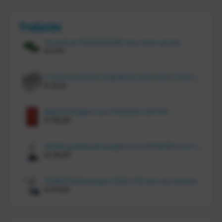
Producten
Vouwkrat 400x300x180 mm, kleur groen
€
11,70
Tretal kunststof stapelbak open 600 x 400 x 220 mm
€
20,10
Bakkenwagen voor 8 bakken, KM 164
€
414,00
FRAMI gasflessenwagen voor 30/40/50 liter fles op PU wielen (anti lek wielen), 210.008-AL
€
134,00
FRAMI Platenwagen 1060×710 mm op massief rubber wielen, 206.007
€
174,00