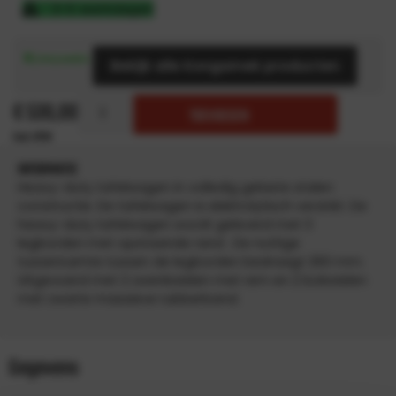
3-5 werkdagen
Bekijk alle Kongamek producten
€
530,00
TOEVOEGEN
INFORMATIE
Heavy-duty tafelwagen in volledig gelaste stalen
constructie. De tafelwagen is elektrolytisch verzinkt. De
heavy-duty tafelwagen wordt geleverd met 3
legborden met opstaande rand . De nuttige
tussenruimte tussen de legborden bedraagt 260 mm.
Uitgevoerd met 2 zwenkwielen met rem en 2 bokwielen
met zwarte massieve rubberband.
Gegevens