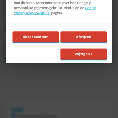
hun diensten. Meer informatie over hoe Google je
3-5
persoonlijke gegevens gebruikt, vind je op de
Google
Levertijd
Privacy & Voorwaarden
pagina.
werkdagen
Productomschrijving
Alles toestaan
Afwijzen
Wijzigen >
Accessoires
Tretal
Tretal Material Handling