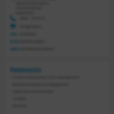
Nijverheidsstraat 8 c
7641 AB Wierden
Nederland
0546 - 74 53 20
info@tretal.nl
KVK
54068959
BTW
NL851144226B01
IBAN
NL21ABNA0523255527
Klantenservice
Product retourneren / Herroepingsrecht
Bescherming persoonsgegevens
Algemene voorwaarden
Cookies
Klachten