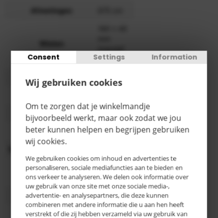
Afmetingen
975 cm
160 x 40
mm
Wielen
massief
Consent
Settings
Information
rubber
Draagvermogen
400 kg
Wij gebruiken cookies
Hoogte
975 mm
Om te zorgen dat je winkelmandje
Kleur
verzinkt
bijvoorbeeld werkt, maar ook zodat we jou
beter kunnen helpen en begrijpen gebruiken
Aantal legborden
3
wij cookies.
Oppervlaktebehandeling
Verzinkt
We gebruiken cookies om inhoud en advertenties te
930 x 530
personaliseren, sociale mediafuncties aan te bieden en
Platform maat
ons verkeer te analyseren. We delen ook informatie over
mm
uw gebruik van onze site met onze sociale media-,
advertentie- en analysepartners, die deze kunnen
Opstaande rand
ja
combineren met andere informatie die u aan hen heeft
Categorie
E
verstrekt of die zij hebben verzameld via uw gebruik van