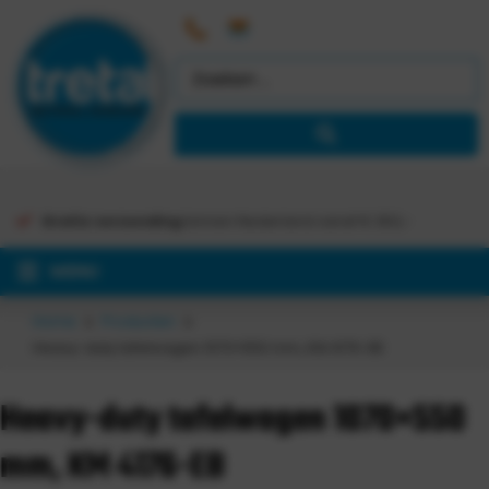
Gratis verzending
binnen Nederland vanaf €
363,-
MENU
Home
Producten
Heavy-duty tafelwagen 1070×550 mm, KM 4176-EB
Heavy-duty tafelwagen 1070×550
mm, KM 4176-EB