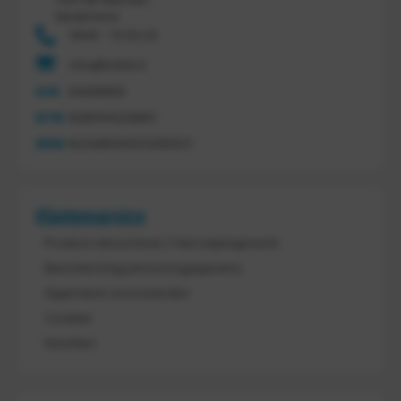
Nederland
0546 - 74 53 20
info@tretal.nl
KVK
54068959
BTW
NL851144226B01
IBAN
NL21ABNA0523255527
Klantenservice
Product retourneren / Herroepingsrecht
Bescherming persoonsgegevens
Algemene voorwaarden
Cookies
Klachten