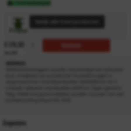
3-5 werkdagen
Bekijk alle Frami producten
€
176,00
TOEVOEGEN
INFORMATIE
FRAMI platenwagens worden vervaardigd van robuuste
buis, staalplaat en profielstaal. De platenwagen is
uitgevoerd met 2 luchtbandwielen ø260x85mm en 2
massief rubberen zwenkwielen ø100mm. Eigen gewicht:
15kg. FRAMI transportmiddelen worden voorzien van een
poedercoating blauw RAL 5001
Gegevens