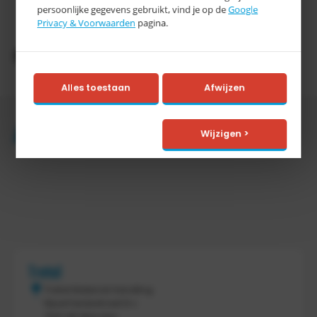
Levertijd
persoonlijke gegevens gebruikt, vind je op de
Google
werkdagen
Privacy & Voorwaarden
pagina.
Productomschrijving
Alles toestaan
Afwijzen
Accessoires
Wijzigen >
Tretal
Tretal Material Handling
Nijverheidsstraat 8 c
7641 AB Wierden