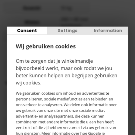
Gewicht
15 kg
260 x 85 mm
Wielen
luchtband
Consent
Settings
Information
Draagvermogen
350 kg
Wij gebruiken cookies
1060 x 710
Afmeting
mm (LxB)
Om te zorgen dat je winkelmandje
RAL 5001
bijvoorbeeld werkt, maar ook zodat we jou
Kleur
groenblauw
beter kunnen helpen en begrijpen gebruiken
wij cookies.
Oppervlaktebehandeling
Poedercoating
We gebruiken cookies om inhoud en advertenties te
530 x 300
Platform maat
personaliseren, sociale mediafuncties aan te bieden en
mm (LxB)
ons verkeer te analyseren. We delen ook informatie over
uw gebruik van onze site met onze sociale media-,
Totale hoogte
1370 mm
advertentie- en analysepartners, die deze kunnen
combineren met andere informatie die u aan hen heeft
Categorie
B
verstrekt of die zij hebben verzameld via uw gebruik van
hun diensten. Meer informatie over hoe Google je
3-5