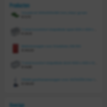
Producten
Vouwkrat 400x300x180 mm, kleur groen
€
11,70
Tretal kunststof stapelbak open 600 x 400 x 220 mm
€
20,10
Bakkenwagen voor 8 bakken, KM 164
€
414,00
Tretal kunstof stapelbak dicht 600 x 400 x 120 mm
€
14,85
FRAMI gasflessenwagen voor 30/40/50 liter fles op PU wielen (anti lek wielen), 210.008-AL
€
134,00
Overige