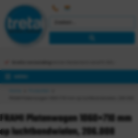
Gratis verzending
binnen Nederland vanaf €
363,-
MENU
Home
Producten
FRAMI Platenwagen 1060×710 mm op luchtbandwielen, 206.008
FRAMI Platenwagen 1060×710 mm
op luchtbandwielen, 206.008