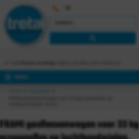
Met
30 jaar ervaring
regelen wij alles, zelfs maatwerk
MENU
Home
Producten
FRAMI gasflessenwagen voor 33 kg propaanfles op
luchtbandwielen, 210.011
FRAMI gasflessenwagen voor 33 kg
propaanfles op luchtbandwielen,