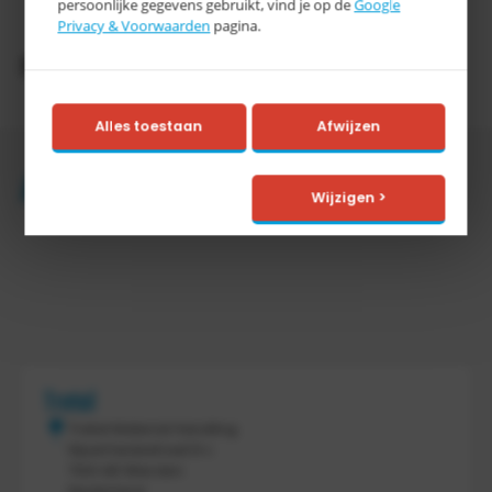
persoonlijke gegevens gebruikt, vind je op de
Google
Privacy & Voorwaarden
pagina.
Productomschrijving
Alles toestaan
Afwijzen
Accessoires
Wijzigen >
Tretal
Tretal Material Handling
Nijverheidsstraat 8 c
7641 AB Wierden
Nederland