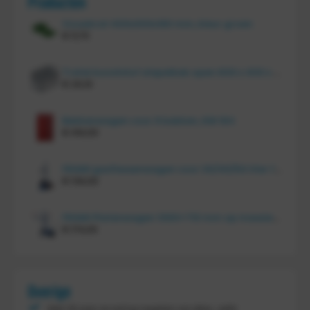
Producten
Vouwkrat 400x300x180 mm, kleur groen
€
11,70
Tretal kunststof stapelbak open 600 x 400 x 220 mm
€
20,10
Bakkenwagen voor 8 bakken, KM 164
€
414,00
FRAMI gasflessenwagen voor 30/40/50 liter fles op PU wielen (anti lek wielen), 210.008-AL
€
134,00
FRAMI Platenwagen 1060×710 mm op massief rubber wielen, 206.007
€
174,00
Overige
Met 30 jaar ervaring regelen wij alles, zelfs