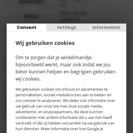
Afmetingen
cm
260 x 85 mm
Wielen
luchtband
Consent
Settings
Information
Hoogte
1200 mm
400 x 400
Wij gebruiken cookies
Schepafmeting
mm (BxD)
Om te zorgen dat je winkelmandje
1 x 33 kg
Aantal gasflessen
bijvoorbeeld werkt, maar ook zodat we jou
propaanfles
beter kunnen helpen en begrijpen gebruiken
Breedte
620 mm
wij cookies.
RAL 5001
We gebruiken cookies om inhoud en advertenties te
Kleur
groenblauw
personaliseren, sociale mediafuncties aan te bieden en
ons verkeer te analyseren. We delen ook informatie over
Oppervlaktebehandeling
Poedercoating
uw gebruik van onze site met onze sociale media-,
advertentie- en analysepartners, die deze kunnen
Categorie
B
combineren met andere informatie die u aan hen heeft
verstrekt of die zij hebben verzameld via uw gebruik van
3-5
hun diensten. Meer informatie over hoe Google je
Levertijd
werkdagen