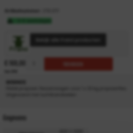
Artikelnummer:
210.011
3-5 werkdagen
Bekijk alle Frami producten
€
169,00
TOEVOEGEN
INFORMATIE
FRAMI propaan flessenwagen voor 1 x 33 kg propaanfles.
Uitgevoerd met luchtbandwielen
Gegevens
620 × 1200