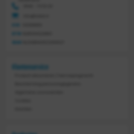
0546 - 74 53 20
info@tretal.nl
KVK
54068959
BTW
NL851144226B01
IBAN
NL21ABNA0523255527
Klantenservice
Product retourneren / Herroepingsrecht
Bescherming persoonsgegevens
Algemene voorwaarden
Cookies
Klachten