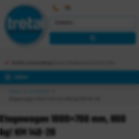
Gratis verzending
binnen Nederland vanaf €
363,-
MENU
Home
Producten
Etagewagen 1000×700 mm, 800 kg! KM 140-2B
Etagewagen 1000×700 mm, 800
kg! KM 140-2B