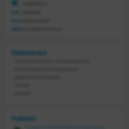
info@tretal.nl
KVK
54068959
BTW
NL851144226B01
IBAN
NL21ABNA0523255527
Klantenservice
Product retourneren / Herroepingsrecht
Bescherming persoonsgegevens
Algemene voorwaarden
Cookies
Klachten
Producten
Vouwkrat 400x300x180 mm, kleur groen