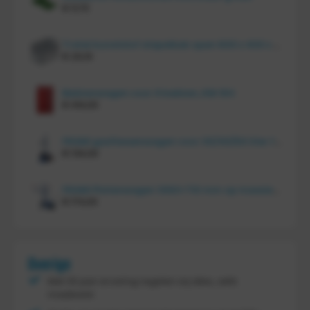
€
11,70
Tretal kunststof stapelbak open 600 x 400 x 220 mm
€
20,10
Bakkenwagen voor 8 bakken, KM 164
€
414,00
FRAMI gasflessenwagen voor 30/40/50 liter fles op PU wielen (anti lek wielen), 210.008-AL
€
134,00
FRAMI Platenwagen 1060×710 mm op massief rubber wielen, 206.007
€
174,00
Overige
Met 30 jaar ervaring regelen wij alles, zelfs
maatwerk