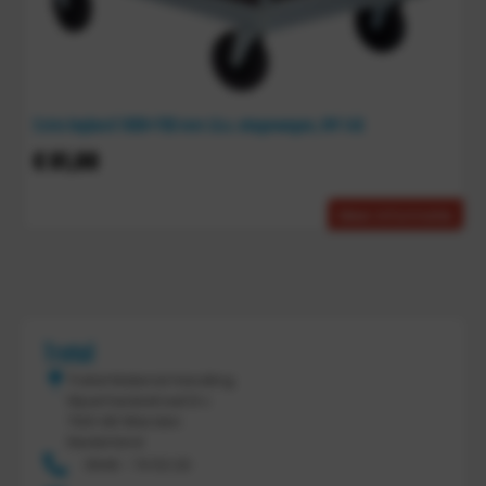
Extra legbord 1000×700 mm t.b.v. etagewagen, KM 146
€
81,00
Meer informatie
Tretal
Tretal Material Handling
Nijverheidsstraat 8 c
7641 AB Wierden
Nederland
0546 - 74 53 20