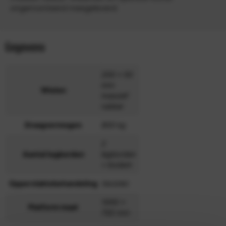
ongemonteerd meegeleverd
Gegevens
200 x 50
mm
Wielen
massief
rubber
Draagvermogen
800 kg
2
Aantal legborden
legborden
+ bodem
Oppervlaktebehandeling
Verzinkt
1000 x
Platform maat
700 mm