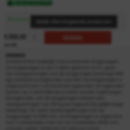
5-10 werkdagen
Bekijk alle Kongamek producten
€
909,00
TOEVOEGEN
INFORMATIE
Staalverzinkte makkelijk manouvrerende etagewagen.
De etagewagen is aan 3 zijden gesloten d.m.v. gaas.
Het draagvermogen van de etagewagen bedraagt 800
kg! Laadvloer en legborden van MDF. De etagewagen is
uitgevoerd met 2 uitneembare legborden. De legborden
kunnen op 4 verschillende posities worden ingehangen.
De legborden van de etagewagen hebben een
draagvermogen van 100 kg per legbord (bij gelijkmatige
belasting). De vaste duwbeugelhoogte van de
etagewagen is 1000 mm. De etagewagen is uitgevoerd
met 2 zwenkwielen met rem en 2 bokwielen Ø200 mm,
massief rubber. Wielenset en opbouw wordt