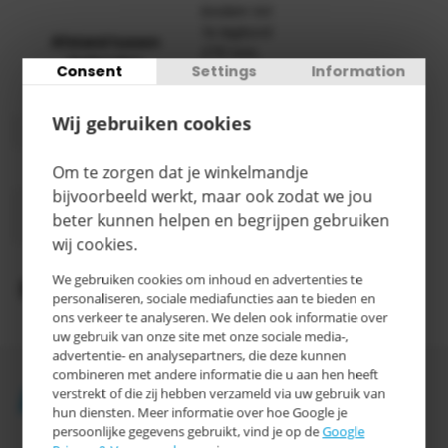
bodem tot
1e legbord
Afstand tussen
270 mm,
legborden
Consent
Settings
Information
daarna
360 mm
Wij gebruiken cookies
Totale hoogte
1900 mm
Categorie
E
Om te zorgen dat je winkelmandje
bijvoorbeeld werkt, maar ook zodat we jou
5-10
Levertijd
beter kunnen helpen en begrijpen gebruiken
werkdagen
wij cookies.
We gebruiken cookies om inhoud en advertenties te
Productomschrijving
personaliseren, sociale mediafuncties aan te bieden en
ons verkeer te analyseren. We delen ook informatie over
uw gebruik van onze site met onze sociale media-,
advertentie- en analysepartners, die deze kunnen
combineren met andere informatie die u aan hen heeft
Accessoires
verstrekt of die zij hebben verzameld via uw gebruik van
hun diensten. Meer informatie over hoe Google je
persoonlijke gegevens gebruikt, vind je op de
Google