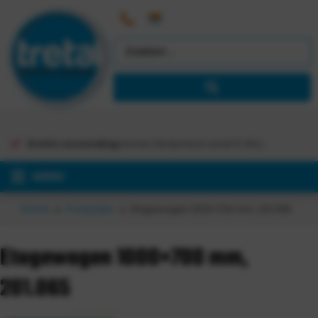
Gratis verzending
binnen Nederland vanaf €
363,-
MENU
Home
Producten
Etagewagen 1000×700 mm, 201.065
Etagewagen 1000×700 mm,
201.065