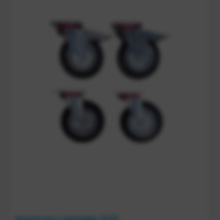
Meerprijs voor 4 zwenkwielen, 211.012