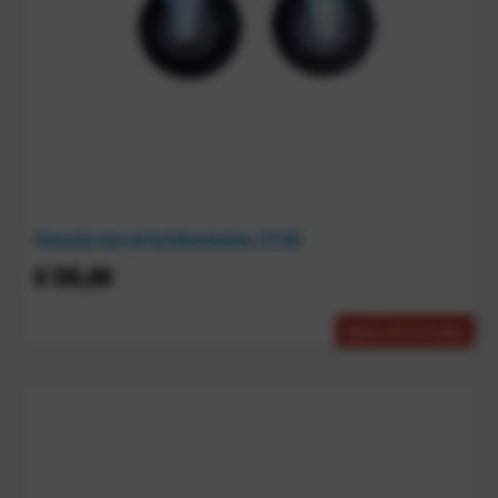
Meerprijs voor set luchtbandwielen, 211.001
€
135,00
Meer informatie