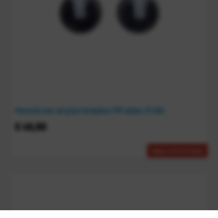
Meerprijs voor set grijze streeploze TPR wielen, 211.004
€
48,00
Meer informatie