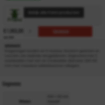
Bekijk alle Frami producten
€
1.363,00
TOEVOEGEN
INFORMATIE
Etagewagen bodem en 5 niveaus. Rondom gesloten en
voorzien van dubbele vleugeldeuren. Uitgevoerd met 2
zwenkwielen met rem en 2 bokwielen diameter 200×50
mm met massieve rubberband en rollagers
Gegevens
200 x 50 mm
Wielen
massief