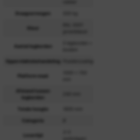
rubber
Draagvermogen
500 kg
RAL 5001
Kleur
groenblauw
5 legborden +
Aantal legborden
bodem
Oppervlaktebehandeling
Poedercoating
1000 x 700
Platform maat
mm
Afstand tussen
240 mm
legborden
Totale hoogte
1800 mm
Categorie
B
3-5
Levertijd
werkdagen