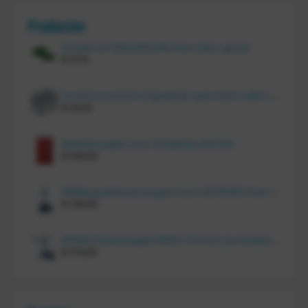
Producten
Vouwkrat 400x300x180 mm, kleur groen
€
11,70
Tretal kunststof stapelbak open 600 x 400 x 220 mm
€
20,10
Bakkenwagen voor 8 bakken, KM 164
€
414,00
FRAMI gasflessenwagen voor 30/40/50 liter fles op PU wielen (anti lek wielen), 210.008-AL
€
134,00
FRAMI Platenwagen 1060×710 mm op massief rubber wielen, 206.007
€
174,00