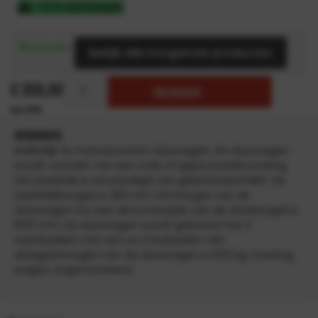
3-5 werkdagen
Bekijk alle Kongamek producten
€
300,00
TOEVOEGEN
INFORMATIE
Makkelijk te manoeuvreren duwwagen. De duwwagen
wordt voorzien van een rode of grijze poedercoating.
Het laadvlak is vervaardigd van gelamineerd MDF. De
laadvlakhoogte is 260 mm. De hoogte van de
duwwagen tot aan de bovenzijde van de duwbeugel is
955 mm. De duwwagen wordt geleverd met 2
zwenkwielen met rem en 2 bokwielen. Het
draagvermogen van de duwwagen is 500 kg. Levering
wagen ongemonteerd.