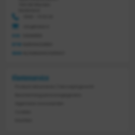
7641 AB Wierden
Nederland
0546 - 74 53 20
info@tretal.nl
KVK
54068959
BTW
NL851144226B01
IBAN
NL21ABNA0523255527
Klantenservice
Product retourneren / Herroepingsrecht
Bescherming persoonsgegevens
Algemene voorwaarden
Cookies
Klachten