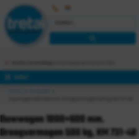
Gratis verzending
binnen Nederland vanaf €
363,-
MENU
Home
Producten
Duwwagen 1000×600 mm. Draagvermogen 500 kg, KM 731-4B
Duwwagen 1000×600 mm.
Draagvermogen 500 kg, KM 731-4B