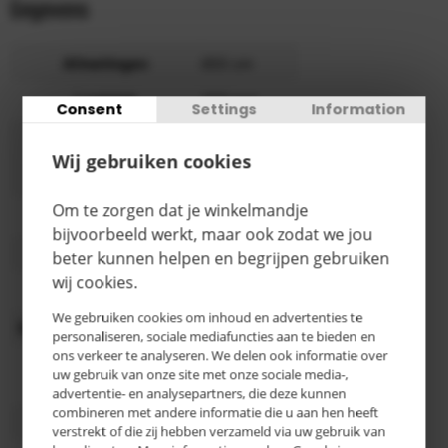
Gegevens
Afmetingen
955 cm
Laadvlak
260 mm
Consent
Settings
Information
200 x 50 mm
Wij gebruiken cookies
Wielen
massief
rubber
Om te zorgen dat je winkelmandje
Draagvermogen
500 kg
bijvoorbeeld werkt, maar ook zodat we jou
Hoogte
955 mm
beter kunnen helpen en begrijpen gebruiken
wij cookies.
Kleur
rood
We gebruiken cookies om inhoud en advertenties te
Oppervlaktebehandeling
Poedercoating
personaliseren, sociale mediafuncties aan te bieden en
ons verkeer te analyseren. We delen ook informatie over
1000 x 600
uw gebruik van onze site met onze sociale media-,
Platform maat
mm
advertentie- en analysepartners, die deze kunnen
combineren met andere informatie die u aan hen heeft
Categorie
E
verstrekt of die zij hebben verzameld via uw gebruik van