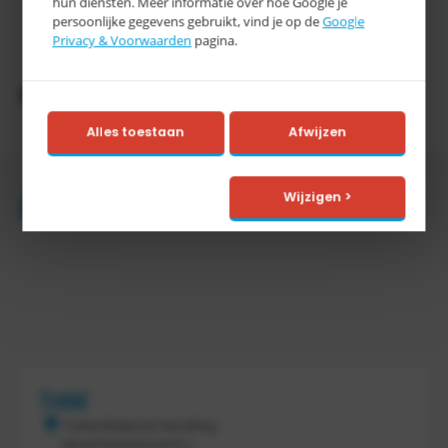
hun diensten. Meer informatie over hoe Google je
3-5
persoonlijke gegevens gebruikt, vind je op de
Google
Levertijd
werkdagen
Privacy & Voorwaarden
pagina.
Productomschrijving
Alles toestaan
Afwijzen
Accessoires
Wijzigen >
Tretal
Tretal Material Handling
Nijverheidsstraat 8 c