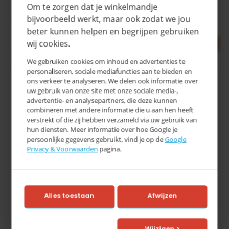
Meerprijs voor set elastic wielen, 211.003
Om te zorgen dat je winkelmandje
€
117,00
bijvoorbeeld werkt, maar ook zodat we jou
beter kunnen helpen en begrijpen gebruiken
wij cookies.
Meer informatie
We gebruiken cookies om inhoud en advertenties te
personaliseren, sociale mediafuncties aan te bieden en
ons verkeer te analyseren. We delen ook informatie over
uw gebruik van onze site met onze sociale media-,
advertentie- en analysepartners, die deze kunnen
combineren met andere informatie die u aan hen heeft
verstrekt of die zij hebben verzameld via uw gebruik van
hun diensten. Meer informatie over hoe Google je
persoonlijke gegevens gebruikt, vind je op de
Google
Privacy & Voorwaarden
pagina.
Alles toestaan
Afwijzen