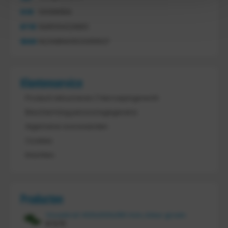
KVK
54068959
BTW
NL851144226B01
IBAN
NL21ABNA0523255527
Klantenservice
Product retourneren / Herroepingsrecht
Bescherming persoonsgegevens
Algemene voorwaarden
Cookies
Klachten
Producten
Vouwkrat 400x300x180 mm, kleur groen
€
11,70