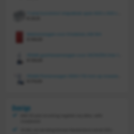
Tretal kunststof stapelbak open 600 x 400 x 220 mm
€
20,10
Bakkenwagen voor 8 bakken, KM 164
€
414,00
FRAMI gasflessenwagen voor 30/40/50 liter fles op PU wielen (anti lek wielen), 210.008-AL
€
134,00
FRAMI Platenwagen 1060×710 mm op massief rubber wielen, 206.007
€
174,00
Overige
Met 30 jaar ervaring regelen wij alles, zelfs
maatwerk
Gratis verzending binnen Nederland vanaf
300,-