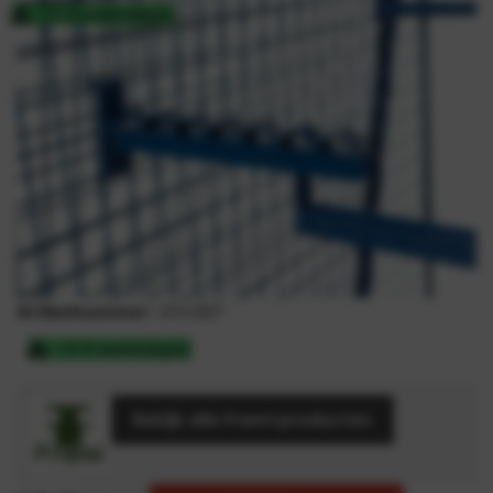
3-5 werkdagen
Artikelnummer:
201.067
3-5 werkdagen
Bekijk alle Frami producten