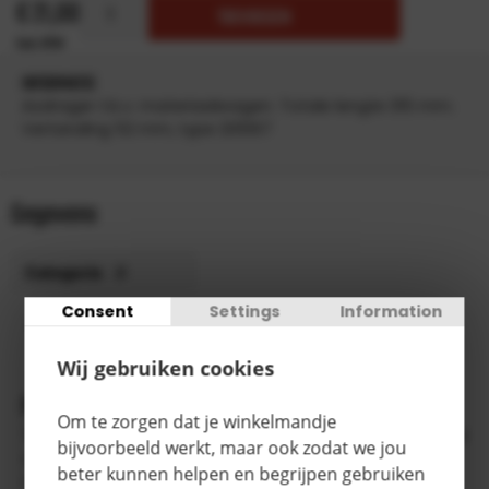
€
21,00
TOEVOEGEN
INFORMATIE
Asdrager t.b.v. materiaalwagen. Totale lengte 315 mm.
Vertanding 52 mm, type 201067
Gegevens
Categorie
B
Consent
Settings
Information
3-5
Levertijd
werkdagen
Wij gebruiken cookies
Productomschrijving
Om te zorgen dat je winkelmandje
Tretal onderdelen voor materiaalwagens worden vervaardigd
bijvoorbeeld werkt, maar ook zodat we jou
van robuuste buis en profielstaal. De onderdelen worden
beter kunnen helpen en begrijpen gebruiken
voorzien van poedercoating blauw RAL 5001