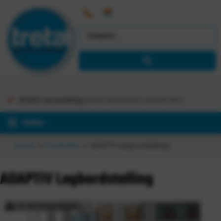
Gratis verzending
binnen Nederland vanaf €
363,-
MENU
Home
Producten
ADAPTIV Legbordstelling
ADAPTIV Legbordstelling
5-10 werkdagen