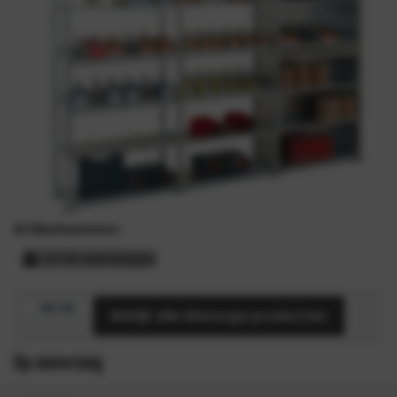
Artikelnummer:
5-10 werkdagen
Bekijk alle Manorga producten
Op aanvraag