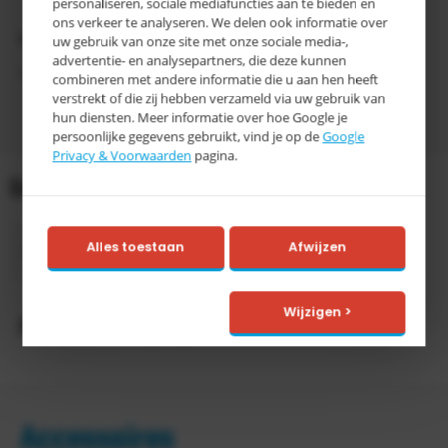
personaliseren, sociale mediafuncties aan te bieden en
vakverdeelschotten etc…
ons verkeer te analyseren. We delen ook informatie over
Voor verdere informatie of offerteaanvraag:
uw gebruik van onze site met onze sociale media-,
advertentie- en analysepartners, die deze kunnen
Telefoon: 0031 546 745320 / Email:
info@tretal.nl
combineren met andere informatie die u aan hen heeft
verstrekt of die zij hebben verzameld via uw gebruik van
hun diensten. Meer informatie over hoe Google je
persoonlijke gegevens gebruikt, vind je op de
Google
Privacy & Voorwaarden
pagina.
Gegevens
5-10
Alles toestaan
Afwijzen
Levertijd
werkdagen
Wijzigen >
Productomschrijving
Accessoires