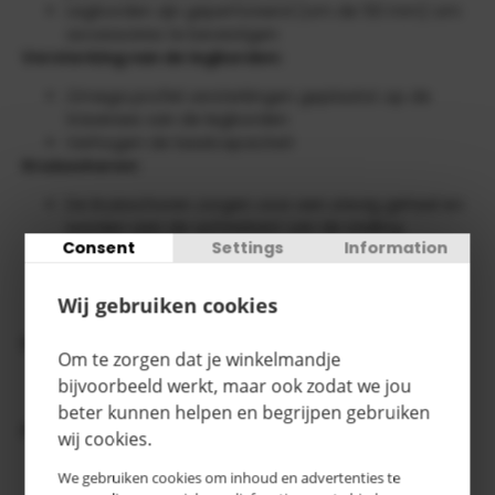
Legborden zijn geperforeerd (om de 50 mm) om
accessoires te bevestigen
Versterking van de legborden:
Omega profiel versterkingen geplaatst op de
traverses van de legborden
Verhogen de laadcapaciteit
Kruisschoren:
De kruisschoren zorgen voor een stevig geheel en
worden aan de achterkant van de stelling
Consent
Settings
Information
bevestigd
Bij tweezijdig gebruik van de stelling kunnen de
kruisschoren vervangen worden door
Wij gebruiken cookies
verstevigingsschoringen
Standaardafwerking:
Om te zorgen dat je winkelmandje
Gegalvaniseerd
bijvoorbeeld werkt, maar ook zodat we jou
Epoxy coating als optie
beter kunnen helpen en begrijpen gebruiken
Accessoires:
wij cookies.
Diverse accessoires verkrijgbaar zoals zij- en
We gebruiken cookies om inhoud en advertenties te
achterwanden, schuifladen, deuren, plinten,