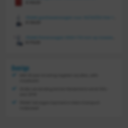
€
414,00
FRAMI gasflessenwagen voor 30/40/50 liter fles op PU wielen (anti lek wielen), 210.008-AL
€
134,00
FRAMI Platenwagen 1060×710 mm op massief rubber wielen, 206.007
€
174,00
Overige
Met 30 jaar ervaring regelen wij alles, zelfs
maatwerk
Gratis verzending binnen Nederland vanaf
300,-
excl. BTW
FRAMI: het eigen topmerk in intern transport
materieel!