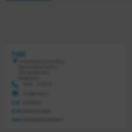
Tretal
Tretal Material Handling
Nijverheidsstraat 8 c
7641 AB Wierden
Nederland
0546 - 74 53 20
info@tretal.nl
KVK
54068959
BTW
NL851144226B01
IBAN
NL21ABNA0523255527