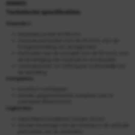
INFORMATIE
Technische specificaties:
Staanders:
Staanders profiel 43×39 mm
Verticale perforaties (om de 25 mm), voor de
hoogteverstelling van de legborden
Perforaties aan de voorzijde (om de 50 mm), voor
de bevestiging van traverses en accessoires
Laadcapaciteit: tot 3.000 kg per rij afhankelijk van
de opstelling
Voetplaten:
Kunststof voetdoppen
Metalen gegalvaniseerde voetplaat vast te
schroeven 100x57x3 mm
Legborden
:
Geprofileerd staalplaat, hoogte: 32 mm
Worden bevestigd met de traverses in de verticale
perforaties van de staanders