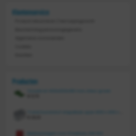
Klantenservice
Product retourneren / Herroepingsrecht
Bescherming persoonsgegevens
Algemene voorwaarden
Cookies
Klachten
Producten
Vouwkrat 400x300x180 mm, kleur groen
€
11,70
Tretal kunststof stapelbak open 600 x 400 x 220 mm
€
20,10
Bakkenwagen voor 8 bakken, KM 164